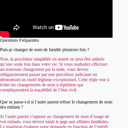
Questions Fréquentes
Puis-je changer de nom de famille plusieurs fois ?
Non, la procédure simplifiée en mairie ne peut être utilisée
qu’une seule fois dans votre vie. Si vous souhaitez effectuer
un nouveau changement par la suite, vous devrez
obligatoirement passer par une procédure judiciaire en
démontrant un motif légitime exceptionnel. Cette règle vise à
éviter les changements de nom à répétition qui
compliqueraient la traçabilité de l’état civil.
Que se passe-t-il si l’autre parent refuse le changement de nom
des enfants ?
Si l’autre parent s’oppose au changement de nom d’usage de
vos enfants, vous devrez saisir le juge aux affaires familiales.
Le magistrat évaluera votre demande en fonction de l’intérêt